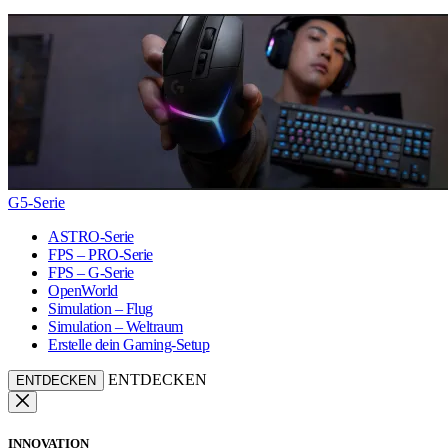
G5-Serie
ASTRO-Serie
FPS – PRO-Serie
FPS – G-Serie
OpenWorld
Simulation – Flug
Simulation – Weltraum
Erstelle dein Gaming-Setup
ENTDECKEN
ENTDECKEN
INNOVATION