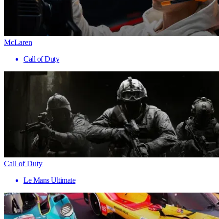
McLaren
Call of Duty
Call of Duty
Le Mans Ultimate