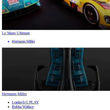
Le Mans Ultimate
Hermann Miller
Hermann Miller
Logitech G PLAY
Bubba Wallace