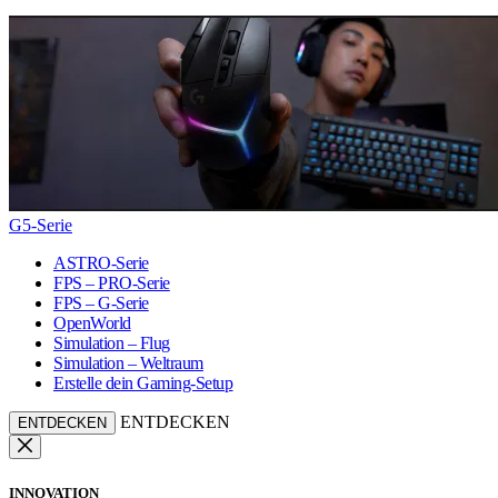
G5-Serie
ASTRO-Serie
FPS – PRO-Serie
FPS – G-Serie
OpenWorld
Simulation – Flug
Simulation – Weltraum
Erstelle dein Gaming-Setup
ENTDECKEN
ENTDECKEN
INNOVATION