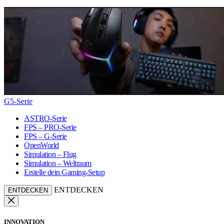
G5-Serie
ASTRO-Serie
FPS – PRO-Serie
FPS – G-Serie
OpenWorld
Simulation – Flug
Simulation – Weltraum
Erstelle dein Gaming-Setup
ENTDECKEN
ENTDECKEN
INNOVATION