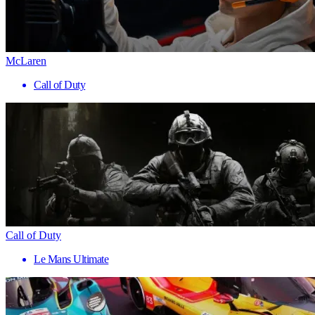
McLaren
Call of Duty
Call of Duty
Le Mans Ultimate