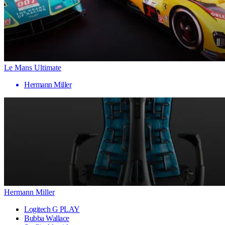
Le Mans Ultimate
Hermann Miller
Hermann Miller
Logitech G PLAY
Bubba Wallace