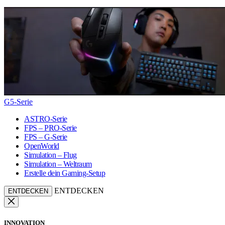
G5-Serie
ASTRO-Serie
FPS – PRO-Serie
FPS – G-Serie
OpenWorld
Simulation – Flug
Simulation – Weltraum
Erstelle dein Gaming-Setup
ENTDECKEN
ENTDECKEN
INNOVATION