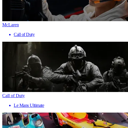
McLaren
Call of Duty
Call of Duty
Le Mans Ultimate