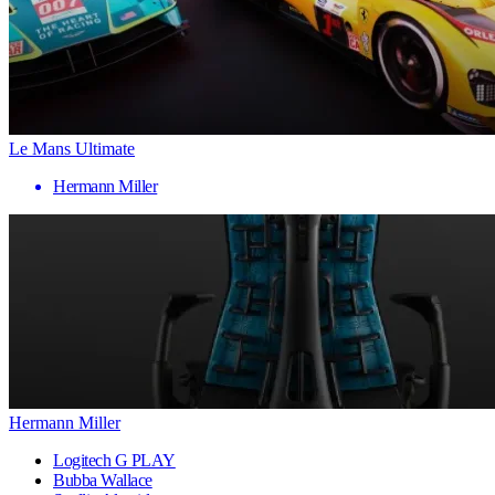
Le Mans Ultimate
Hermann Miller
Hermann Miller
Logitech G PLAY
Bubba Wallace