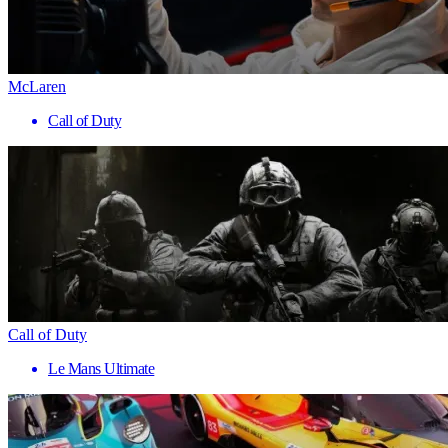
McLaren
Call of Duty
Call of Duty
Le Mans Ultimate