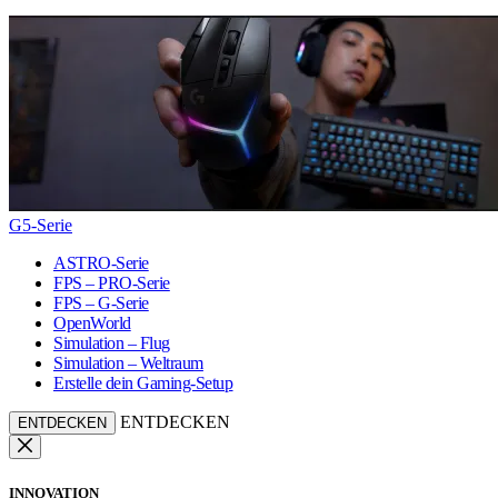
G5-Serie
ASTRO-Serie
FPS – PRO-Serie
FPS – G-Serie
OpenWorld
Simulation – Flug
Simulation – Weltraum
Erstelle dein Gaming-Setup
ENTDECKEN
ENTDECKEN
INNOVATION