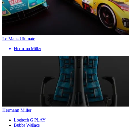
Le Mans Ultimate
Hermann Miller
Hermann Miller
Logitech G PLAY
Bubba Wallace