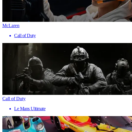
McLaren
Call of Duty
Call of Duty
Le Mans Ultimate