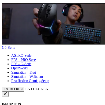
G5-Serie
ASTRO-Serie
FPS – PRO-Serie
FPS – G-Serie
OpenWorld
Simulation – Flug
Simulation – Weltraum
Erstelle dein Gaming-Setup
ENTDECKEN
ENTDECKEN
INNOVATION