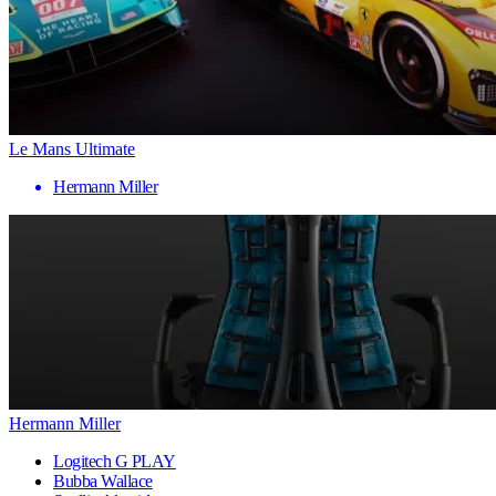
Le Mans Ultimate
Hermann Miller
Hermann Miller
Logitech G PLAY
Bubba Wallace