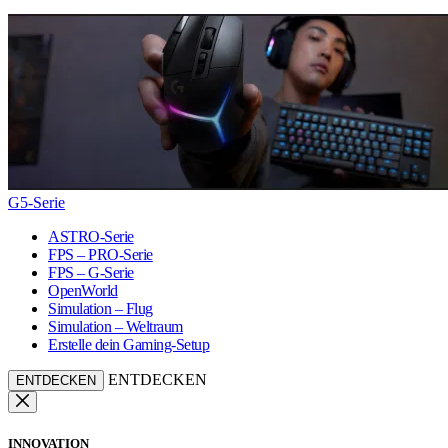
G5-Serie
ASTRO-Serie
FPS – PRO-Serie
FPS – G-Serie
OpenWorld
Simulation – Flug
Simulation – Weltraum
Erstelle dein Gaming-Setup
ENTDECKEN
ENTDECKEN
INNOVATION