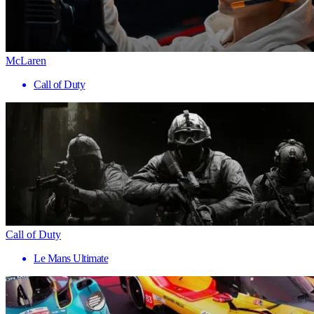
McLaren
Call of Duty
Call of Duty
Le Mans Ultimate