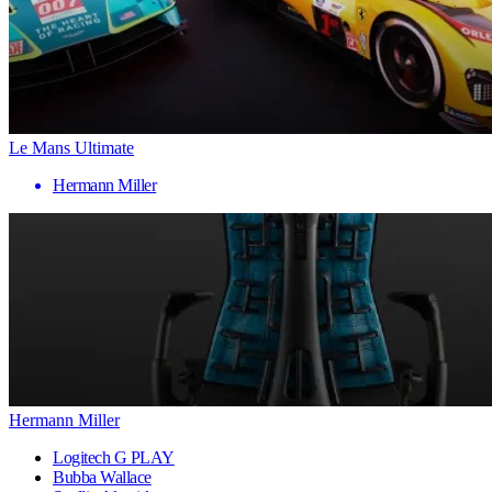
Le Mans Ultimate
Hermann Miller
Hermann Miller
Logitech G PLAY
Bubba Wallace