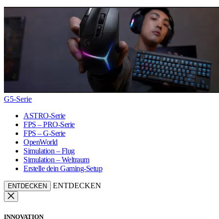
G5-Serie
ASTRO-Serie
FPS – PRO-Serie
FPS – G-Serie
OpenWorld
Simulation – Flug
Simulation – Weltraum
Erstelle dein Gaming-Setup
ENTDECKEN
ENTDECKEN
INNOVATION