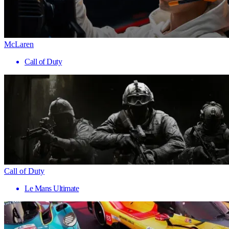
McLaren
Call of Duty
Call of Duty
Le Mans Ultimate