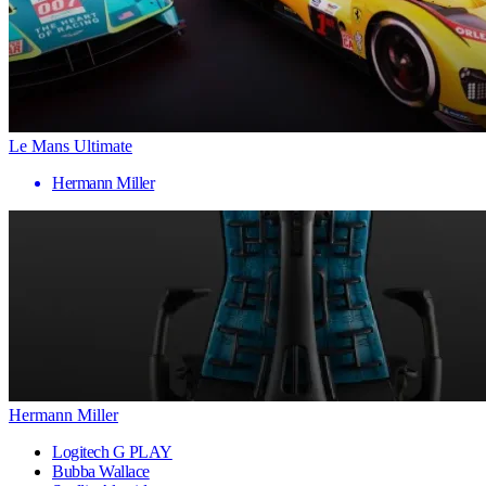
Le Mans Ultimate
Hermann Miller
Hermann Miller
Logitech G PLAY
Bubba Wallace