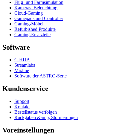
Flug- und Farmsimulation
Kameras, Beleuchtung
Cloud-Gaming
Gamepads und Controller
Gaming-Möbel
Refurbished Produkte
Gaming-Ersatzteile
Software
G HUB
Streamlabs
Mixline
Software der ASTRO-Serie
Kundenservice
Support
Kontakt
Bestellstatus verfolgen
Rückgaben &amp; Stornierungen
Voreinstellungen