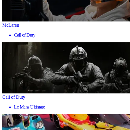
McLaren
Call of Duty
Call of Duty
Le Mans Ultimate