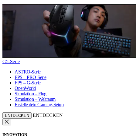
G5-Serie
ASTRO-Serie
FPS – PRO-Serie
FPS – G-Serie
OpenWorld
Simulation – Flug
Simulation – Weltraum
Erstelle dein Gaming-Setup
ENTDECKEN
ENTDECKEN
INNOVATION