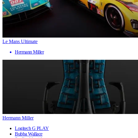
Le Mans Ultimate
Hermann Miller
Hermann Miller
Logitech G PLAY
Bubba Wallace