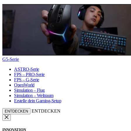
G5-Serie
ASTRO-Serie
FPS – PRO-Serie
FPS – G-Serie
OpenWorld
Simulation – Flug
Simulation – Weltraum
Erstelle dein Gaming-Setup
ENTDECKEN
ENTDECKEN
INNOVATION