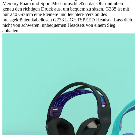
Memory Foam und Sport-Mesh umschließen das Ohr und üben
genau den richtigen Druck aus, um bequem zu sitzen. G335 ist mit
nur 240 Gramm eine kleinere und leichtere Version des
preisgekrönten kabellosen G733 LIGHTSPEED Headset. Lass dich
nicht von schweren, unbequemen Headsets von einem Sieg
abhalten.