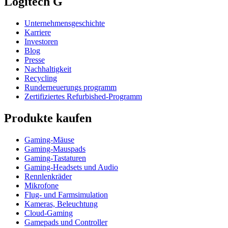
Logitech G
Unternehmensgeschichte
Karriere
Investoren
Blog
Presse
Nachhaltigkeit
Recycling
Runderneuerungs programm
Zertifiziertes Refurbished-Programm
Produkte kaufen
Gaming-Mäuse
Gaming-Mauspads
Gaming-Tastaturen
Gaming-Headsets und Audio
Rennlenkräder
Mikrofone
Flug- und Farmsimulation
Kameras, Beleuchtung
Cloud-Gaming
Gamepads und Controller