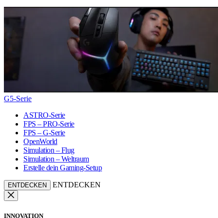
G5-Serie
ASTRO-Serie
FPS – PRO-Serie
FPS – G-Serie
OpenWorld
Simulation – Flug
Simulation – Weltraum
Erstelle dein Gaming-Setup
ENTDECKEN
ENTDECKEN
INNOVATION