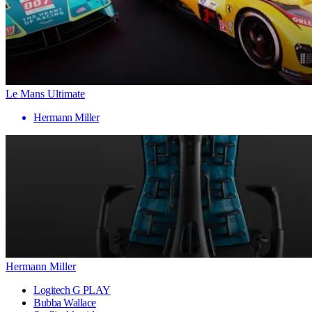
Le Mans Ultimate
Hermann Miller
Hermann Miller
Logitech G PLAY
Bubba Wallace