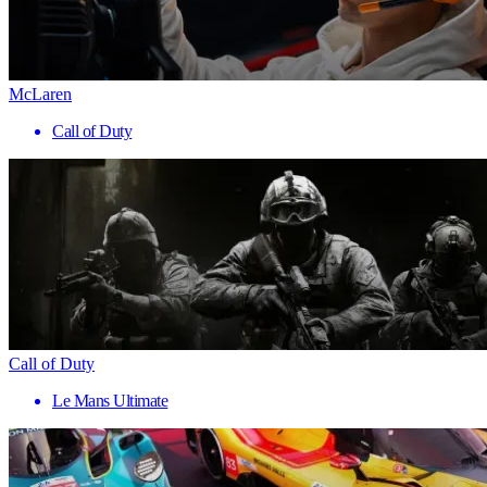
McLaren
Call of Duty
Call of Duty
Le Mans Ultimate