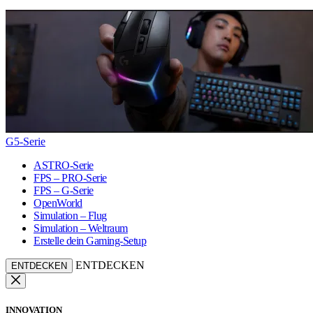
G5-Serie
ASTRO-Serie
FPS – PRO-Serie
FPS – G-Serie
OpenWorld
Simulation – Flug
Simulation – Weltraum
Erstelle dein Gaming-Setup
ENTDECKEN
ENTDECKEN
INNOVATION