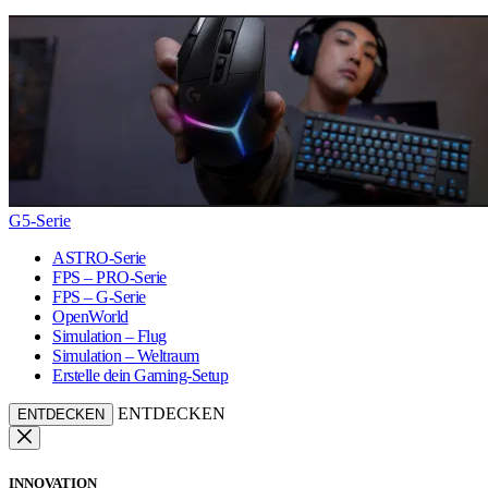
G5-Serie
ASTRO-Serie
FPS – PRO-Serie
FPS – G-Serie
OpenWorld
Simulation – Flug
Simulation – Weltraum
Erstelle dein Gaming-Setup
ENTDECKEN
ENTDECKEN
INNOVATION