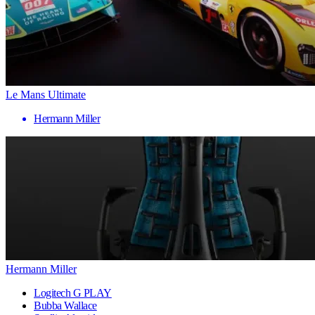
Le Mans Ultimate
Hermann Miller
Hermann Miller
Logitech G PLAY
Bubba Wallace