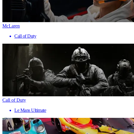
McLaren
Call of Duty
Call of Duty
Le Mans Ultimate