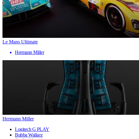
Le Mans Ultimate
Hermann Miller
Hermann Miller
Logitech G PLAY
Bubba Wallace