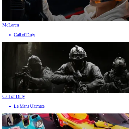
McLaren
Call of Duty
Call of Duty
Le Mans Ultimate