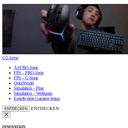
G5-Serie
ASTRO-Serie
FPS – PRO-Serie
FPS – G-Serie
OpenWorld
Simulation – Flug
Simulation – Weltraum
Erstelle dein Gaming-Setup
ENTDECKEN
ENTDECKEN
INNOVATION