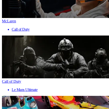
McLaren
Call of Duty
Call of Duty
Le Mans Ultimate