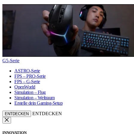
G5-Serie
ASTRO-Serie
FPS – PRO-Serie
FPS – G-Serie
OpenWorld
Simulation – Flug
Simulation – Weltraum
Erstelle dein Gaming-Setup
ENTDECKEN
ENTDECKEN
INNOVATION