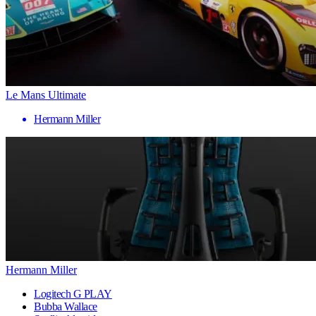
Le Mans Ultimate
Hermann Miller
Hermann Miller
Logitech G PLAY
Bubba Wallace