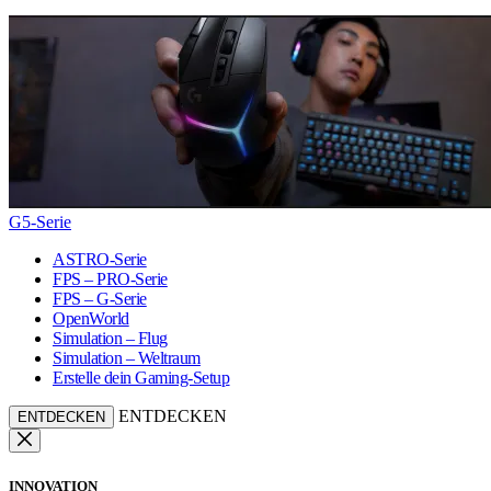
G5-Serie
ASTRO-Serie
FPS – PRO-Serie
FPS – G-Serie
OpenWorld
Simulation – Flug
Simulation – Weltraum
Erstelle dein Gaming-Setup
ENTDECKEN
ENTDECKEN
INNOVATION