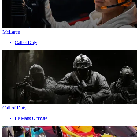
McLaren
Call of Duty
Call of Duty
Le Mans Ultimate