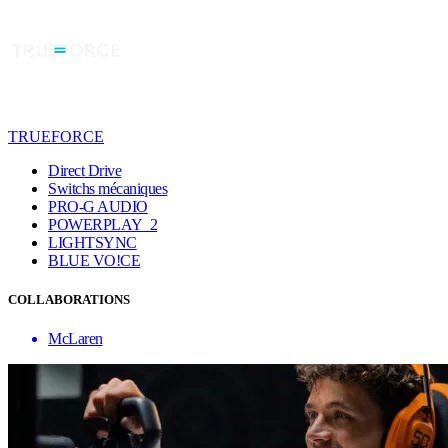
TRUEFORCE
Direct Drive
Switchs mécaniques
PRO-G AUDIO
POWERPLAY 2
LIGHTSYNC
BLUE VO!CE
COLLABORATIONS
McLaren