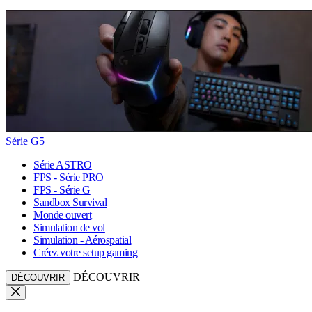
Série G5
Série ASTRO
FPS - Série PRO
FPS - Série G
Sandbox Survival
Monde ouvert
Simulation de vol
Simulation - Aérospatial
Créez votre setup gaming
DÉCOUVRIR
DÉCOUVRIR