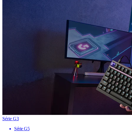
Série G3
Série G5