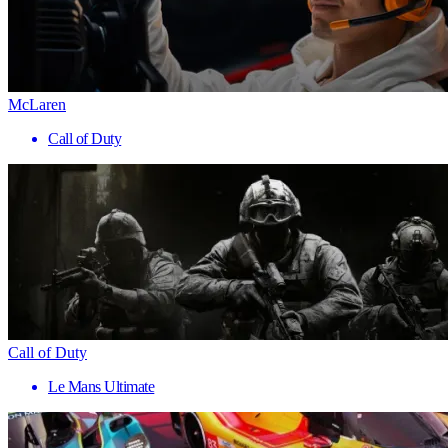
McLaren
Call of Duty
Call of Duty
Le Mans Ultimate