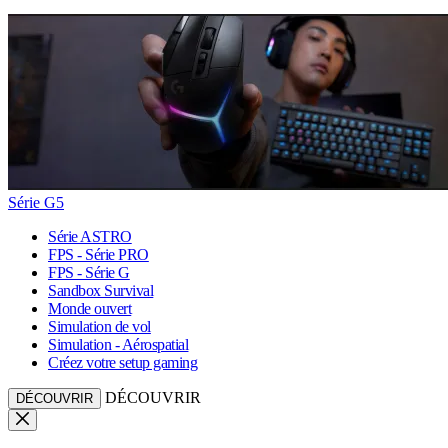
Série G5
Série ASTRO
FPS - Série PRO
FPS - Série G
Sandbox Survival
Monde ouvert
Simulation de vol
Simulation - Aérospatial
Créez votre setup gaming
DÉCOUVRIR
DÉCOUVRIR