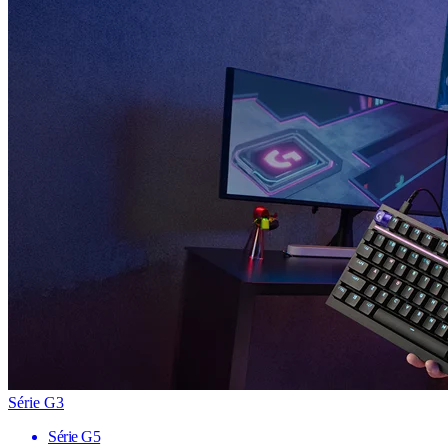
Série G3
Série G5