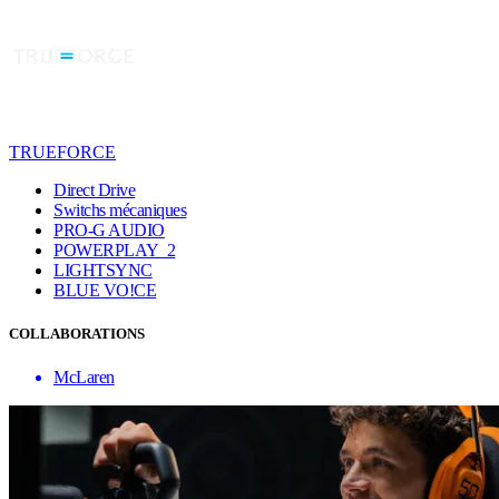
TRUEFORCE
Direct Drive
Switchs mécaniques
PRO-G AUDIO
POWERPLAY 2
LIGHTSYNC
BLUE VO!CE
COLLABORATIONS
McLaren