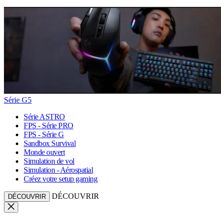
Série G5
Série ASTRO
FPS - Série PRO
FPS - Série G
Sandbox Survival
Monde ouvert
Simulation de vol
Simulation - Aérospatial
Créez votre setup gaming
DÉCOUVRIR
DÉCOUVRIR