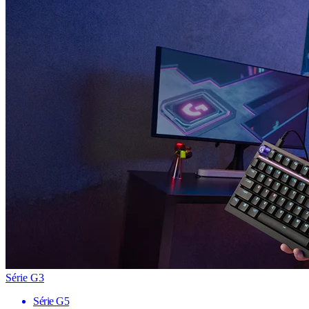
Série G3
Série G5