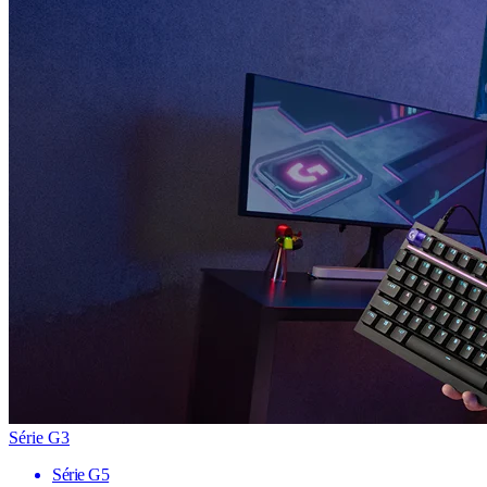
Série G3
Série G5