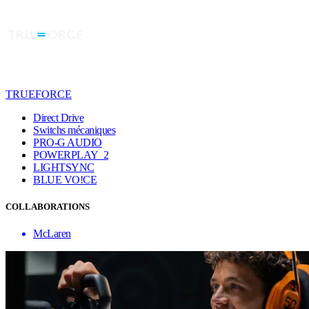
TRUEFORCE
Direct Drive
Switchs mécaniques
PRO-G AUDIO
POWERPLAY 2
LIGHTSYNC
BLUE VO!CE
COLLABORATIONS
McLaren