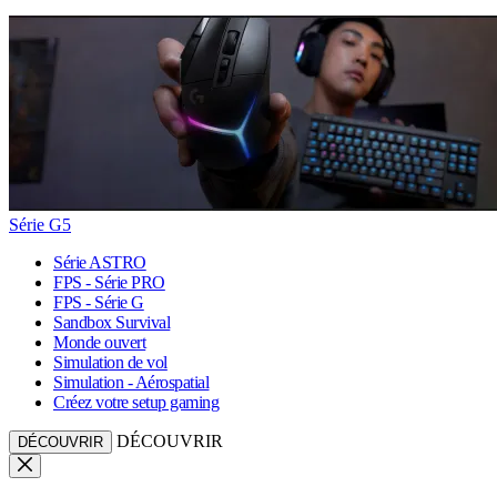
Série G5
Série ASTRO
FPS - Série PRO
FPS - Série G
Sandbox Survival
Monde ouvert
Simulation de vol
Simulation - Aérospatial
Créez votre setup gaming
DÉCOUVRIR
DÉCOUVRIR