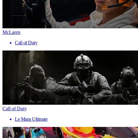
McLaren
Call of Duty
Call of Duty
Le Mans Ultimate