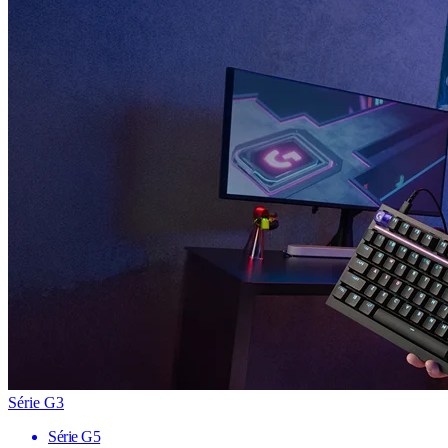
Série G3
Série G5