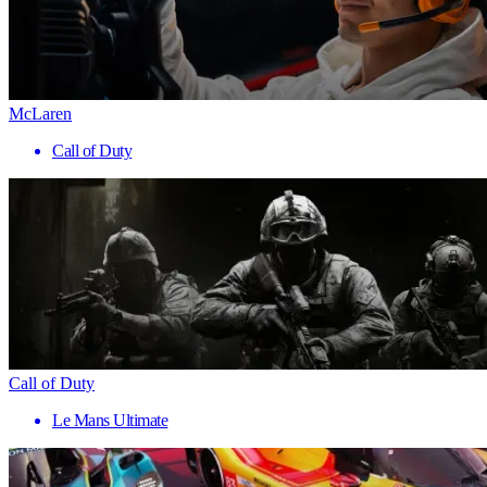
McLaren
Call of Duty
Call of Duty
Le Mans Ultimate