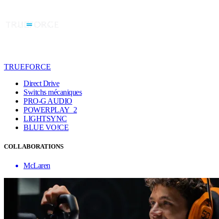
TRUEFORCE
Direct Drive
Switchs mécaniques
PRO-G AUDIO
POWERPLAY 2
LIGHTSYNC
BLUE VO!CE
COLLABORATIONS
McLaren