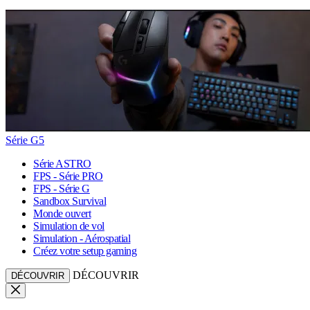
Série G5
Série ASTRO
FPS - Série PRO
FPS - Série G
Sandbox Survival
Monde ouvert
Simulation de vol
Simulation - Aérospatial
Créez votre setup gaming
DÉCOUVRIR
DÉCOUVRIR