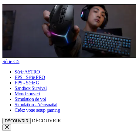
Série G5
Série ASTRO
FPS - Série PRO
FPS - Série G
Sandbox Survival
Monde ouvert
Simulation de vol
Simulation - Aérospatial
Créez votre setup gaming
DÉCOUVRIR
DÉCOUVRIR