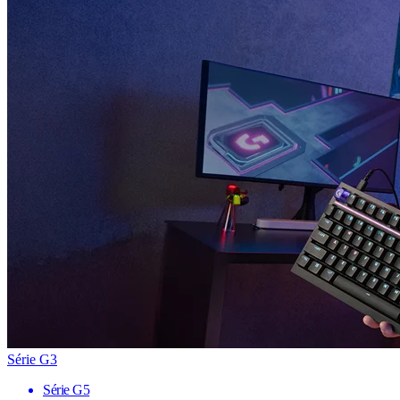
Série G3
Série G5