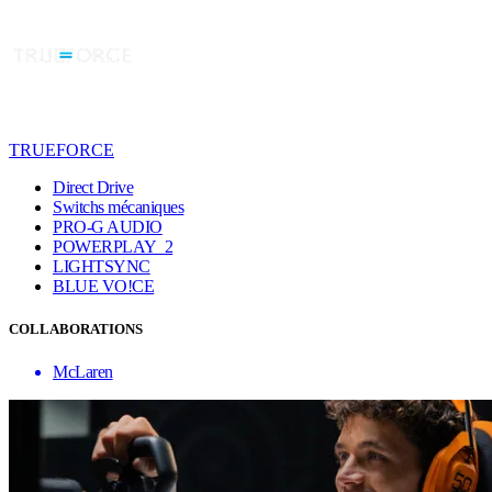
TRUEFORCE
Direct Drive
Switchs mécaniques
PRO-G AUDIO
POWERPLAY 2
LIGHTSYNC
BLUE VO!CE
COLLABORATIONS
McLaren