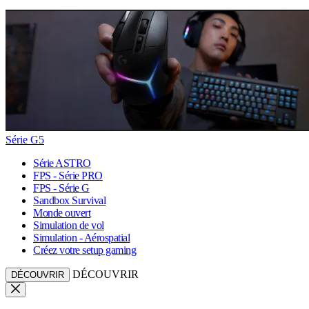
Série G5
Série ASTRO
FPS - Série PRO
FPS - Série G
Sandbox Survival
Monde ouvert
Simulation de vol
Simulation - Aérospatial
Créez votre setup gaming
DÉCOUVRIR
DÉCOUVRIR