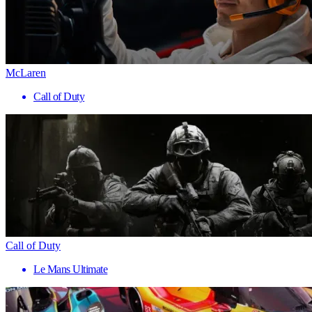
McLaren
Call of Duty
Call of Duty
Le Mans Ultimate