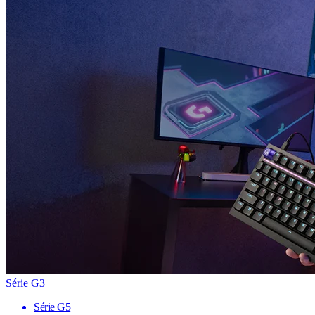
Série G3
Série G5