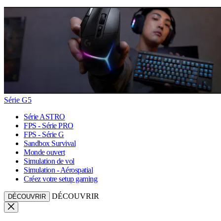
Série G5
Série ASTRO
FPS - Série PRO
FPS - Série G
Sandbox Survival
Monde ouvert
Simulation de vol
Simulation - Aérospatial
Créez votre setup gaming
DÉCOUVRIR
DÉCOUVRIR