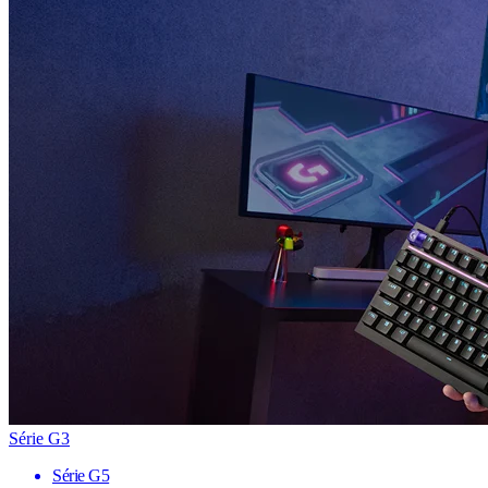
Série G3
Série G5