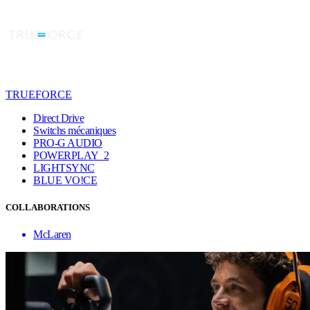
TRUEFORCE
Direct Drive
Switchs mécaniques
PRO-G AUDIO
POWERPLAY 2
LIGHTSYNC
BLUE VO!CE
COLLABORATIONS
McLaren