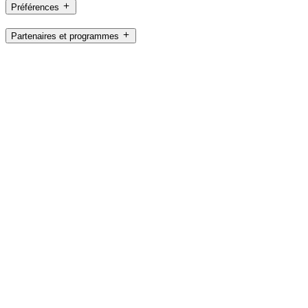
Préférences
Partenaires et programmes
CA,fr
©2026 Logitech. Tous droits réservés
Conditions d'utilisation
Politique de confidentialité
Paramètres des
cookies
Plan du site
Logitech