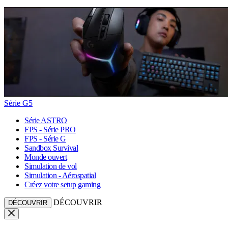
Série G5
Série ASTRO
FPS - Série PRO
FPS - Série G
Sandbox Survival
Monde ouvert
Simulation de vol
Simulation - Aérospatial
Créez votre setup gaming
DÉCOUVRIR
DÉCOUVRIR