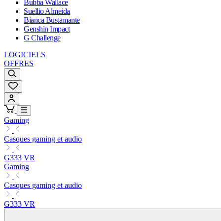
Bubba Wallace
Suellio Almeida
Bianca Bustamante
Genshin Impact
G Challenge
LOGICIELS
OFFRES
Gaming
Casques gaming et audio
G333 VR
Gaming
Casques gaming et audio
G333 VR