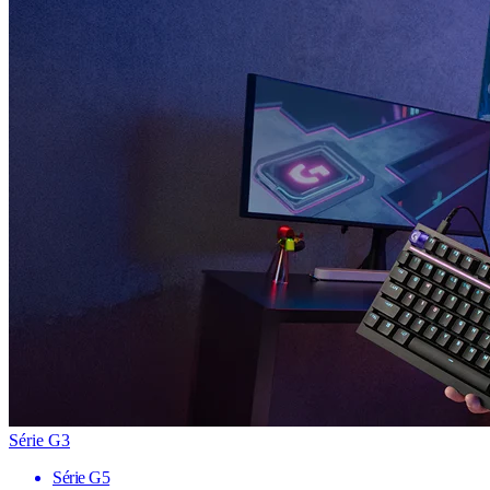
Série G3
Série G5