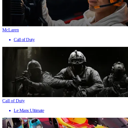
McLaren
Call of Duty
Call of Duty
Le Mans Ultimate