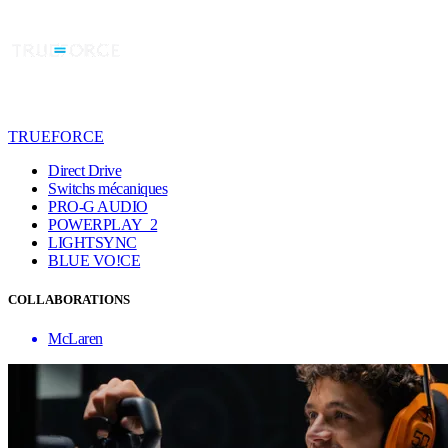
TRUEFORCE
Direct Drive
Switchs mécaniques
PRO-G AUDIO
POWERPLAY 2
LIGHTSYNC
BLUE VO!CE
COLLABORATIONS
McLaren