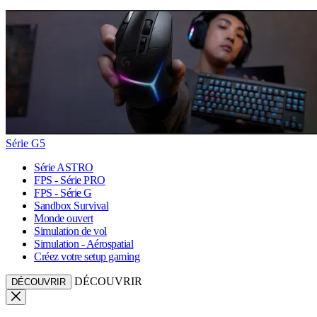
Série G5
Série ASTRO
FPS - Série PRO
FPS - Série G
Sandbox Survival
Monde ouvert
Simulation de vol
Simulation - Aérospatial
Créez votre setup gaming
DÉCOUVRIR
DÉCOUVRIR