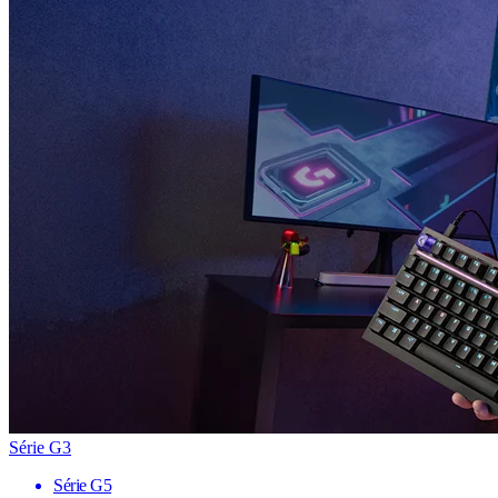
Série G3
Série G5