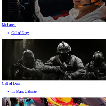
McLaren
Call of Duty
Call of Duty
Le Mans Ultimate