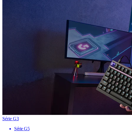
Série G3
Série G5