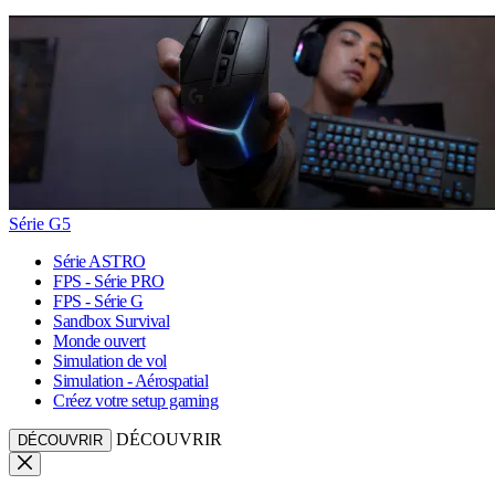
Série G5
Série ASTRO
FPS - Série PRO
FPS - Série G
Sandbox Survival
Monde ouvert
Simulation de vol
Simulation - Aérospatial
Créez votre setup gaming
DÉCOUVRIR
DÉCOUVRIR