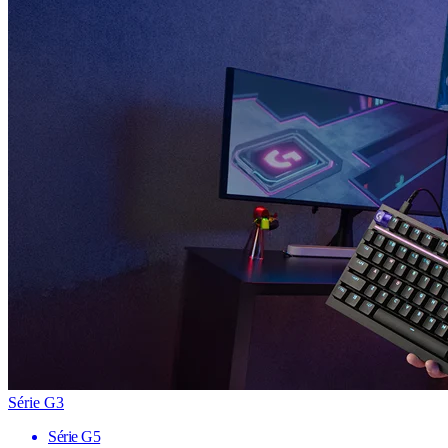
Série G3
Série G5