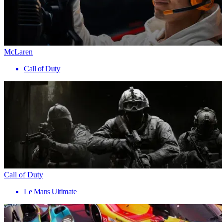
McLaren
Call of Duty
Call of Duty
Le Mans Ultimate