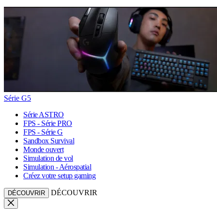
Série G5
Série ASTRO
FPS - Série PRO
FPS - Série G
Sandbox Survival
Monde ouvert
Simulation de vol
Simulation - Aérospatial
Créez votre setup gaming
DÉCOUVRIR
DÉCOUVRIR