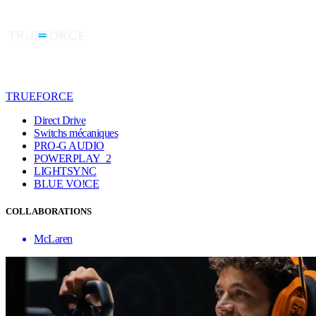
TRUEFORCE
Direct Drive
Switchs mécaniques
PRO-G AUDIO
POWERPLAY 2
LIGHTSYNC
BLUE VO!CE
COLLABORATIONS
McLaren