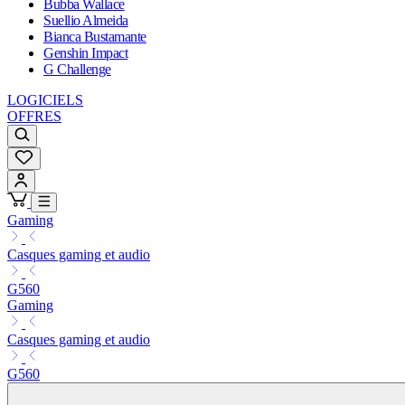
Bubba Wallace
Suellio Almeida
Bianca Bustamante
Genshin Impact
G Challenge
LOGICIELS
OFFRES
Gaming
Casques gaming et audio
G560
Gaming
Casques gaming et audio
G560