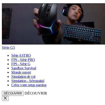
Série G5
Série ASTRO
FPS - Série PRO
FPS - Série G
Sandbox Survival
Monde ouvert
Simulation de vol
Simulation - Aérospatial
Créez votre setup gaming
DÉCOUVRIR
DÉCOUVRIR