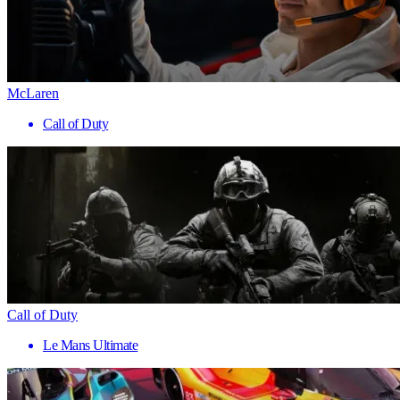
McLaren
Call of Duty
Call of Duty
Le Mans Ultimate