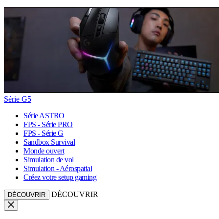
Série G5
Série ASTRO
FPS - Série PRO
FPS - Série G
Sandbox Survival
Monde ouvert
Simulation de vol
Simulation - Aérospatial
Créez votre setup gaming
DÉCOUVRIR
DÉCOUVRIR