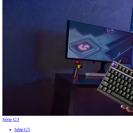
Série G3
Série G5