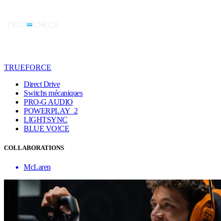
TRUEFORCE
Direct Drive
Switchs mécaniques
PRO-G AUDIO
POWERPLAY 2
LIGHTSYNC
BLUE VO!CE
COLLABORATIONS
McLaren