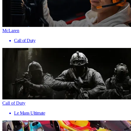
McLaren
Call of Duty
Call of Duty
Le Mans Ultimate