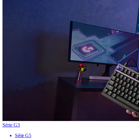
Série G3
Série G5