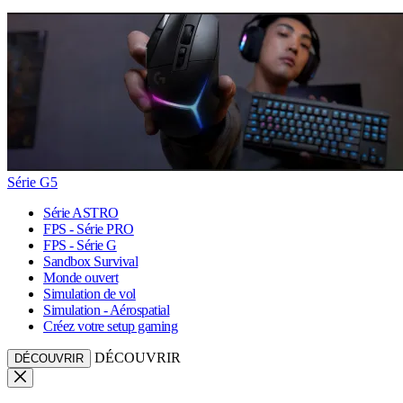
Série G5
Série ASTRO
FPS - Série PRO
FPS - Série G
Sandbox Survival
Monde ouvert
Simulation de vol
Simulation - Aérospatial
Créez votre setup gaming
DÉCOUVRIR
DÉCOUVRIR