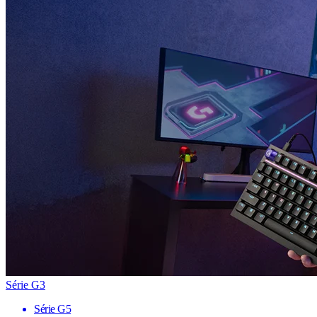
Série G3
Série G5