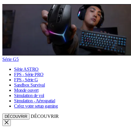
Série G5
Série ASTRO
FPS - Série PRO
FPS - Série G
Sandbox Survival
Monde ouvert
Simulation de vol
Simulation - Aérospatial
Créez votre setup gaming
DÉCOUVRIR
DÉCOUVRIR