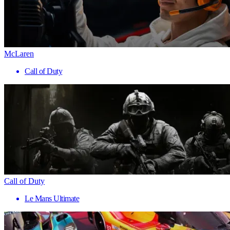
McLaren
Call of Duty
Call of Duty
Le Mans Ultimate