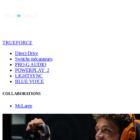
TRUEFORCE
Direct Drive
Switchs mécaniques
PRO-G AUDIO
POWERPLAY 2
LIGHTSYNC
BLUE VO!CE
COLLABORATIONS
McLaren