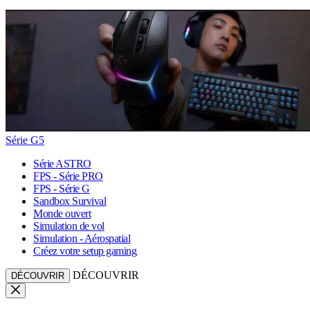
Série G5
Série ASTRO
FPS - Série PRO
FPS - Série G
Sandbox Survival
Monde ouvert
Simulation de vol
Simulation - Aérospatial
Créez votre setup gaming
DÉCOUVRIR
DÉCOUVRIR