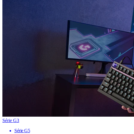
Série G3
Série G5