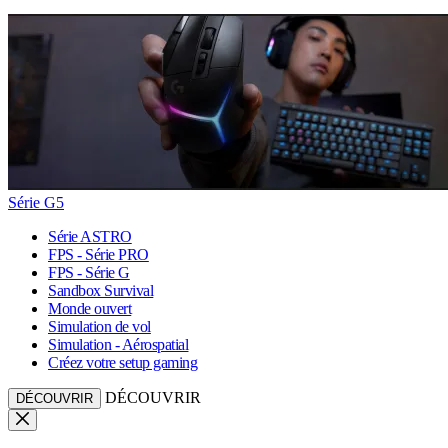
Série G5
Série ASTRO
FPS - Série PRO
FPS - Série G
Sandbox Survival
Monde ouvert
Simulation de vol
Simulation - Aérospatial
Créez votre setup gaming
DÉCOUVRIR
DÉCOUVRIR