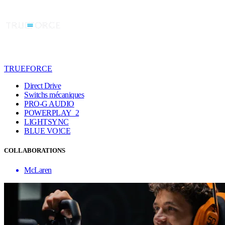
TRUEFORCE
Direct Drive
Switchs mécaniques
PRO-G AUDIO
POWERPLAY 2
LIGHTSYNC
BLUE VO!CE
COLLABORATIONS
McLaren