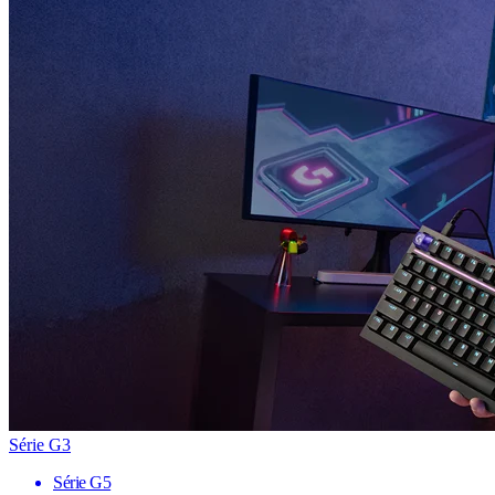
Série G3
Série G5