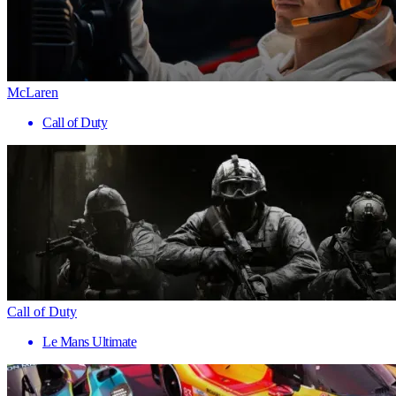
McLaren
Call of Duty
Call of Duty
Le Mans Ultimate