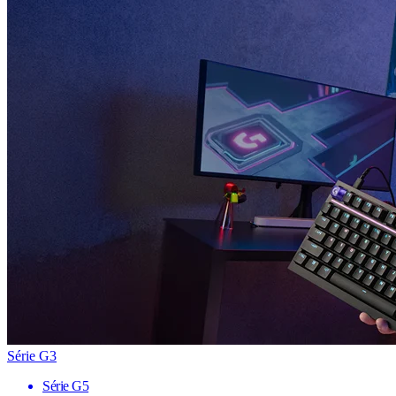
Série G3
Série G5