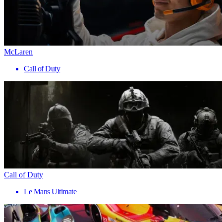
McLaren
Call of Duty
Call of Duty
Le Mans Ultimate