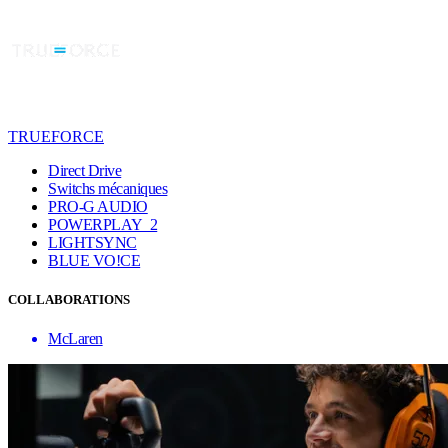
TRUEFORCE
Direct Drive
Switchs mécaniques
PRO-G AUDIO
POWERPLAY 2
LIGHTSYNC
BLUE VO!CE
COLLABORATIONS
McLaren