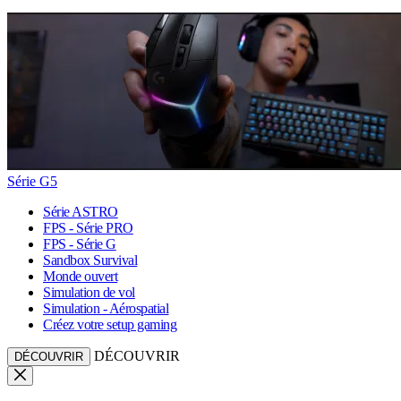
Série G5
Série ASTRO
FPS - Série PRO
FPS - Série G
Sandbox Survival
Monde ouvert
Simulation de vol
Simulation - Aérospatial
Créez votre setup gaming
DÉCOUVRIR
DÉCOUVRIR