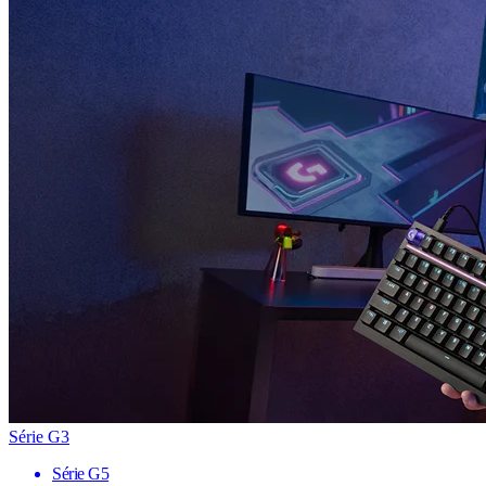
Série G3
Série G5