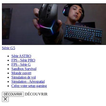
Série G5
Série ASTRO
FPS - Série PRO
FPS - Série G
Sandbox Survival
Monde ouvert
Simulation de vol
Simulation - Aérospatial
Créez votre setup gaming
DÉCOUVRIR
DÉCOUVRIR