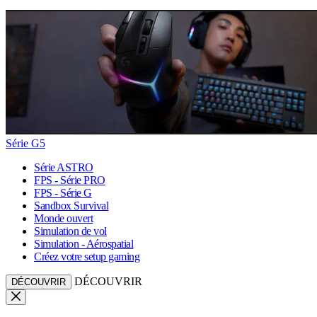
Série G5
Série ASTRO
FPS - Série PRO
FPS - Série G
Sandbox Survival
Monde ouvert
Simulation de vol
Simulation - Aérospatial
Créez votre setup gaming
DÉCOUVRIR
DÉCOUVRIR