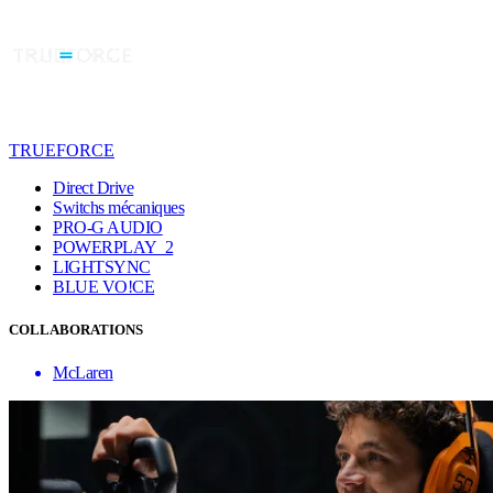
TRUEFORCE
Direct Drive
Switchs mécaniques
PRO-G AUDIO
POWERPLAY 2
LIGHTSYNC
BLUE VO!CE
COLLABORATIONS
McLaren