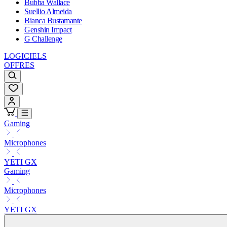
Bubba Wallace
Suellio Almeida
Bianca Bustamante
Genshin Impact
G Challenge
LOGICIELS
OFFRES
Gaming
Microphones
YETI GX
Gaming
Microphones
YETI GX