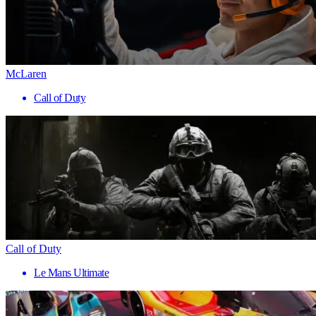
McLaren
Call of Duty
Call of Duty
Le Mans Ultimate