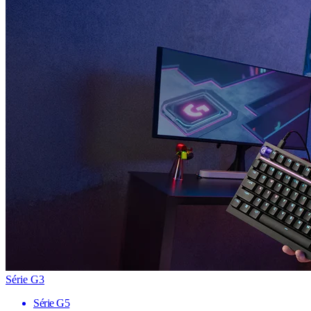
Série G3
Série G5