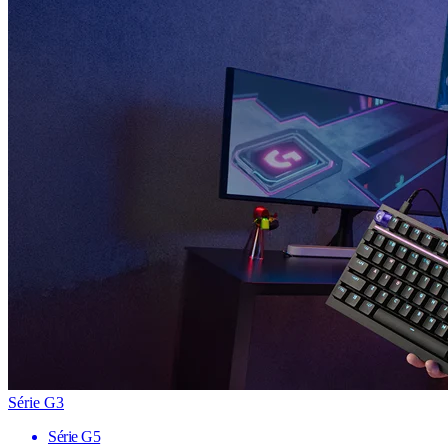
Série G3
Série G5