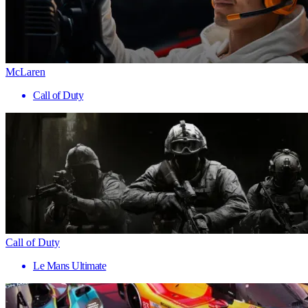
McLaren
Call of Duty
Call of Duty
Le Mans Ultimate