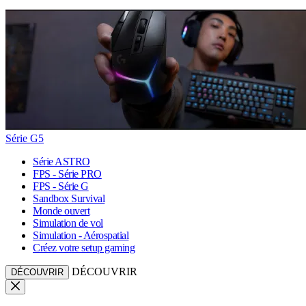
Série G5
Série ASTRO
FPS - Série PRO
FPS - Série G
Sandbox Survival
Monde ouvert
Simulation de vol
Simulation - Aérospatial
Créez votre setup gaming
DÉCOUVRIR
DÉCOUVRIR