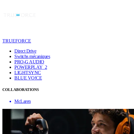
TRUEFORCE
Direct Drive
Switchs mécaniques
PRO-G AUDIO
POWERPLAY 2
LIGHTSYNC
BLUE VO!CE
COLLABORATIONS
McLaren