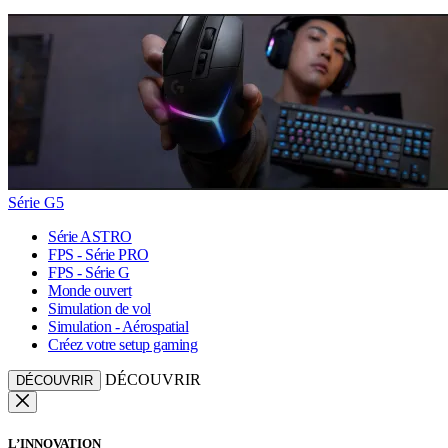
Série G5
Série ASTRO
FPS - Série PRO
FPS - Série G
Monde ouvert
Simulation de vol
Simulation - Aérospatial
Créez votre setup gaming
DÉCOUVRIR
DÉCOUVRIR
L’INNOVATION