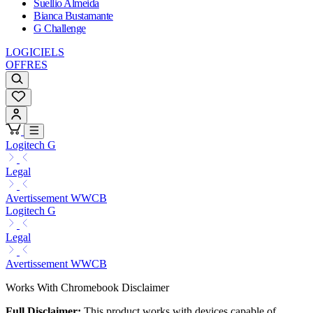
Suellio Almeida
Bianca Bustamante
G Challenge
LOGICIELS
OFFRES
Logitech G
Legal
Avertissement WWCB
Logitech G
Legal
Avertissement WWCB
Works With Chromebook Disclaimer
Full Disclaimer:
This product works with devices capable of