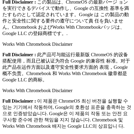
Full Disclaimer :
この製品は、ChromeOS の最新バージ ョン
を実⾏できるデバイスで動作し、Google の互換性 基準を満
たすものとして認定されています。Google は この製品の動
作と安全性に関する要件の遵守について責 任を負いませ
ん。Chromebook およびWorks With Chromebookバッジは、
Google LLC の登録商標です。.
Works With Chromebook Disclaimer
Full Disclaimer :
此产品可与能运⾏最新版 ChromeOS 的设备
搭配使⽤，⽽且已被认证为符合 Google 的兼容性 标准。对于
此产品在运作⽅⾯以及遵守安全性要求⽅⾯的 表现，Google
概不负责。Chromebook 和 Works With Chromebook 徽章都是
Google LLC 的商标。
Works With Chromebook Disclaimer
Full Disclaimer :
이 제품은 ChromeOS 최신 버전을 실행할 수
있는 기기에서 작동하며, Google의 호환성 표준을 충족하는 것
으로 인증받았습니다. Google은 이 제품의 작동 또는 안전 요
구사항 준수에 관한 책임을 지지 않습니다. Chromebook 및
Works With Chromebook 배지는 Google LLC의 상표입니 다.