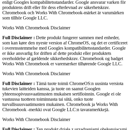
enligt Googles kompabilitetsstandarder. Google ansvarar varken för
produktens drift eller för dess efterlevnad av säkerhetskrav.
Chromebook och Works With Chromebook-märket är varumärken
som tillhör Google LLC.
Works With Chromebook Disclaimer
Full Disclaimer :
Dette produkt fungerer sammen med enheder,
som kan køre den nyeste version af ChromeOS, og det er certificeret
i overensstemmelse med Googles kompatibilitetsstandarder. Google
er ikke ansvarlig for driften af dette produkt eller produktets
overholdelse af gældende sikkerhedskrav. Chromebook og badget
Works With Chromebook er varemærker tilhørende Google LLC.
Works With Chromebook Disclaimer
Full Disclaimer :
Tämä tuote toimii ChromeOS:n uusinta versiota
tukevien laitteiden kanssa, ja tuote on saanut Googlen
yhteensopivuusvaatimusten mukaisen sertifioinnin. Google ei ole
vastuussa tuotteen toiminnasta tai siitä, onko tuote
turvallisuusvaatimusten mukainen. Chromebook ja Works With
Chromebook ‑merkki ovat Google LLC:n tavaramerkkejä.
Works With Chromebook Disclaimer
Full Disclaimer :
Ten produkt działa z urządzeniami obsługującymi