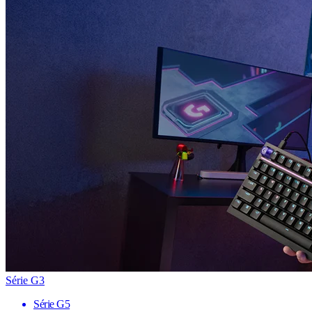
Série G3
Série G5