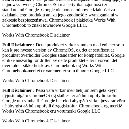
najnowszą wersję ChromeOS i ma certyfikat zgodności ze
standardami Google. Google nie ponosi odpowiedzialności za
działanie tego produktu ani za jego zgodność z wymaganiami w
zakresie bezpieczeństwa. Chromebook i plakietka Works With
Chromebook to znaki towarowe Google LLC.
Works With Chromebook Disclaimer
Full Disclaimer :
Dette produktet virker sammen med enheter som
kan kjøre nyeste versjon av ChromeOS, og det er sertifisert at
produktet overholder Googles standarder for kompatibilitet. Google
er ikke ansvarlig for driften av dette produktet eller hvorvidt det
overholder sikkerhetskrav. Chromebook og Works With
Chromebook-merket er varemerker som tilhører Google LLC.
Works With Chromebook Disclaimer
Full Disclaimer :
Þessi vara virkar með tækjum sem geta keyrt
nýjustu útgáfu ChromeOS og staðfest er að hún uppfyllir kröfur
Google um samhæfi. Google ber ekki ábyrgð á virkni þessarar vöru
né ábyrgist að hún uppfylli öryggiskröfur. Chromebook og merkið
Works With Chromebook eru vörumerki Google LLC.
Works With Chromebook Disclaimer