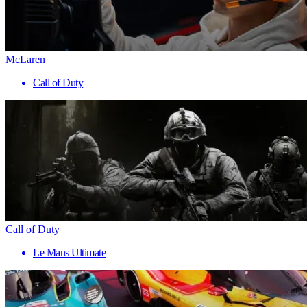
McLaren
Call of Duty
Call of Duty
Le Mans Ultimate