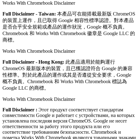
Works With Chromebook Disclaimer
Full Disclaimer - Taiwan:
本產品可在能搭載最新版 ChromeOS
的裝置上運作，且已取得 Google 相容性標準認證。對本產品
是否合乎安全規範或產品的運作狀況，Google 概不負責。
Chromebook 和 Works With Chromebook 徽章是 Google LLC 的
商標。
Works With Chromebook Disclaimer
Full Disclaimer - Hong Kong:
此產品適用於能夠運行
ChromeOS 最新版本的裝置，且已獲認證符合 Google 的兼容
性標準。對於此產品的運作或其是否遵從安全要求，Google
概不負責。Chromebook 和 Works With Chromebook 標誌為
Google LLC 的商標。
Works With Chromebook Disclaimer
Full Disclaimer :
Этот продукт соответствует стандартам
совместимости Google и работает с устройствами, на которых
установлена последняя версия ChromeOS. Google не несет
ответственности за работу этого продукта или его
соответствие требованиям безопасности. Chromebook и
пометка Works With Chromebook являются товарными знаками