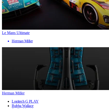
Le Mans Ultimate
Herman Miller
Herman Miller
Logitech G PLAY
Bubba Wallace