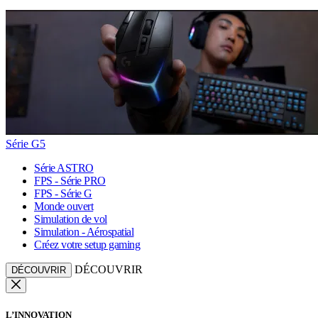
Série G5
Série ASTRO
FPS - Série PRO
FPS - Série G
Monde ouvert
Simulation de vol
Simulation - Aérospatial
Créez votre setup gaming
DÉCOUVRIR
DÉCOUVRIR
L’INNOVATION