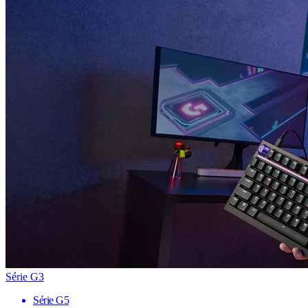
Série G3
Série G5