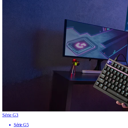
Série G3
Série G5