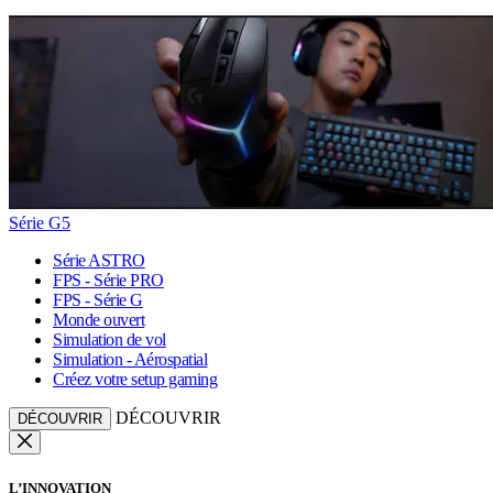
Série G5
Série ASTRO
FPS - Série PRO
FPS - Série G
Monde ouvert
Simulation de vol
Simulation - Aérospatial
Créez votre setup gaming
DÉCOUVRIR
DÉCOUVRIR
L’INNOVATION