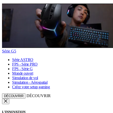
Série G5
Série ASTRO
FPS - Série PRO
FPS - Série G
Monde ouvert
Simulation de vol
Simulation - Aérospatial
Créez votre setup gaming
DÉCOUVRIR
DÉCOUVRIR
L’INNOVATION