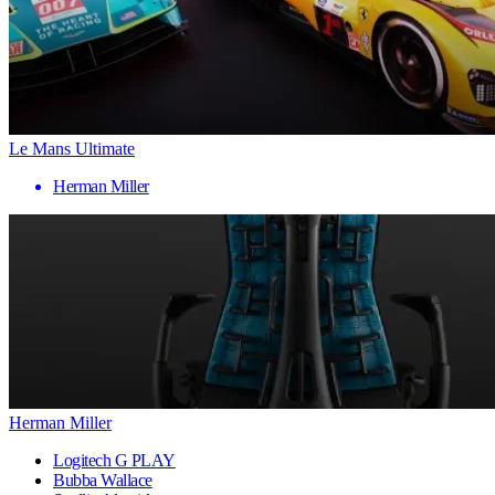
Le Mans Ultimate
Herman Miller
Herman Miller
Logitech G PLAY
Bubba Wallace