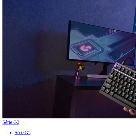
Série G3
Série G5