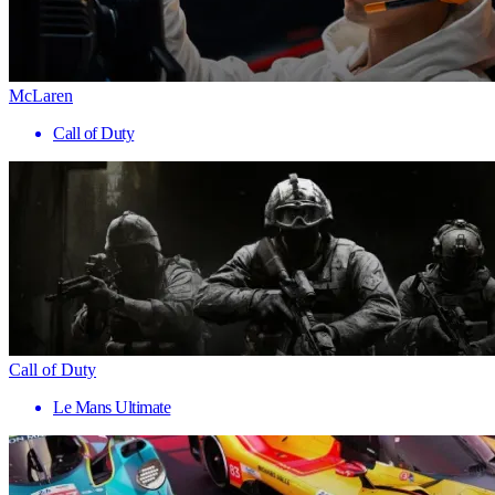
McLaren
Call of Duty
Call of Duty
Le Mans Ultimate