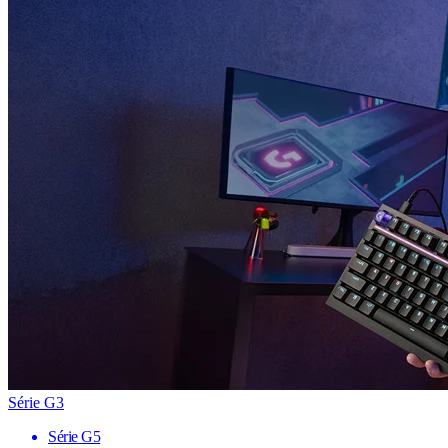
Série G3
Série G5