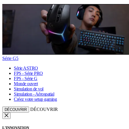
Série G5
Série ASTRO
FPS - Série PRO
FPS - Série G
Monde ouvert
Simulation de vol
Simulation - Aérospatial
Créez votre setup gaming
DÉCOUVRIR
DÉCOUVRIR
L’INNOVATION