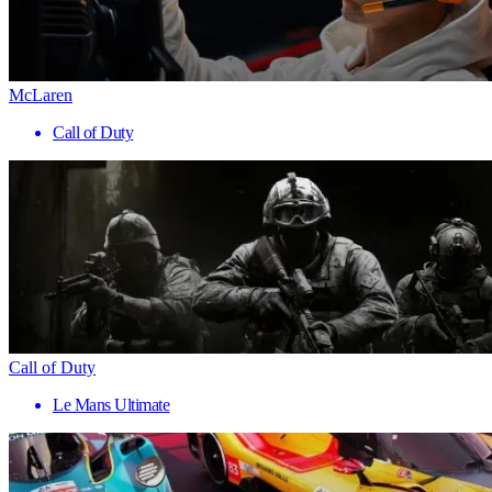
McLaren
Call of Duty
Call of Duty
Le Mans Ultimate