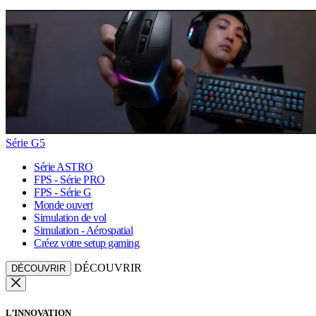
Série G5
Série ASTRO
FPS - Série PRO
FPS - Série G
Monde ouvert
Simulation de vol
Simulation - Aérospatial
Créez votre setup gaming
DÉCOUVRIR
DÉCOUVRIR
L’INNOVATION