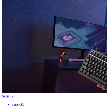
Série G3
Série G5