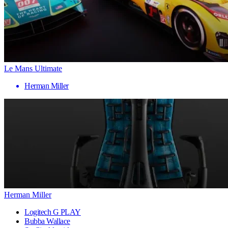
Le Mans Ultimate
Herman Miller
Herman Miller
Logitech G PLAY
Bubba Wallace