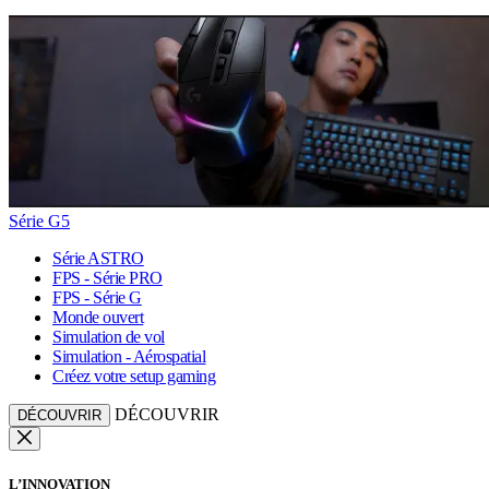
Série G5
Série ASTRO
FPS - Série PRO
FPS - Série G
Monde ouvert
Simulation de vol
Simulation - Aérospatial
Créez votre setup gaming
DÉCOUVRIR
DÉCOUVRIR
L’INNOVATION