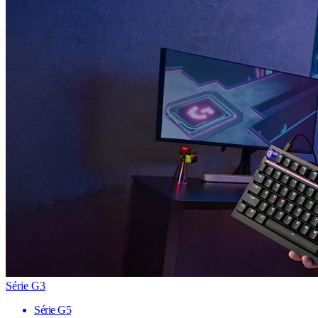
Série G3
Série G5