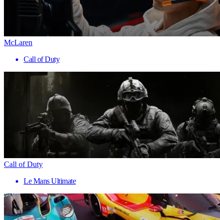
McLaren
Call of Duty
Call of Duty
Le Mans Ultimate