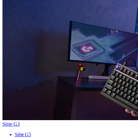
Série G3
Série G5