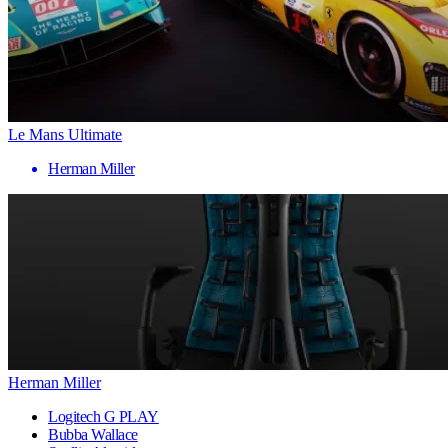
Le Mans Ultimate
Herman Miller
Herman Miller
Logitech G PLAY
Bubba Wallace