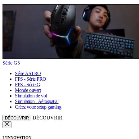
Série G5
Série ASTRO
FPS - Série PRO
FPS - Série G
Monde ouvert
Simulation de vol
Simulation - Aérospatial
Créez votre setup gaming
DÉCOUVRIR
DÉCOUVRIR
L’INNOVATION