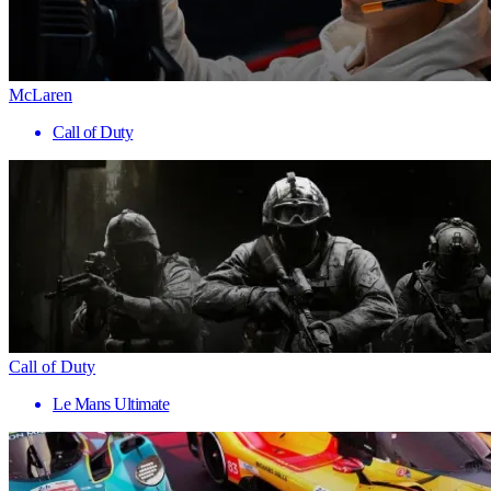
McLaren
Call of Duty
Call of Duty
Le Mans Ultimate