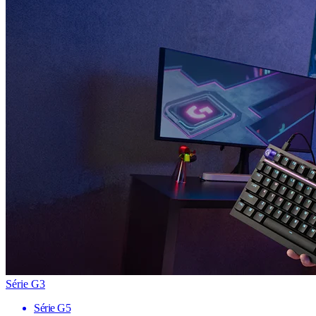
Série G3
Série G5