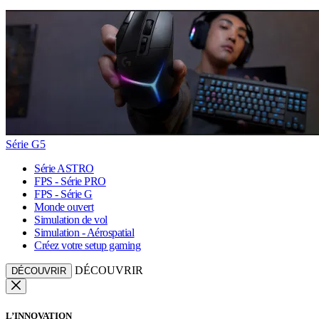
Série G5
Série ASTRO
FPS - Série PRO
FPS - Série G
Monde ouvert
Simulation de vol
Simulation - Aérospatial
Créez votre setup gaming
DÉCOUVRIR
DÉCOUVRIR
L’INNOVATION