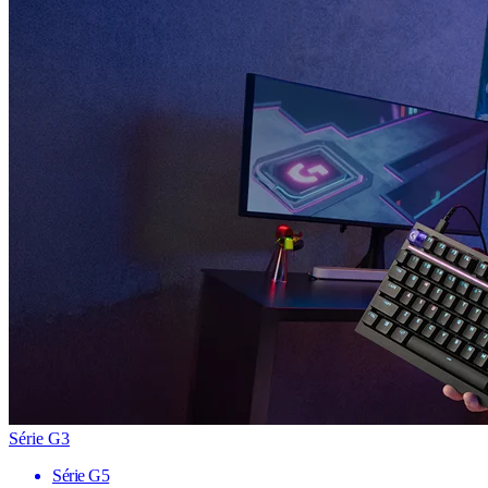
Série G3
Série G5