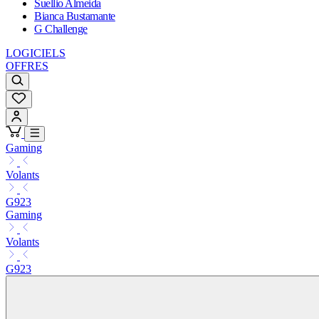
Suellio Almeida
Bianca Bustamante
G Challenge
LOGICIELS
OFFRES
Gaming
Volants
G923
Gaming
Volants
G923