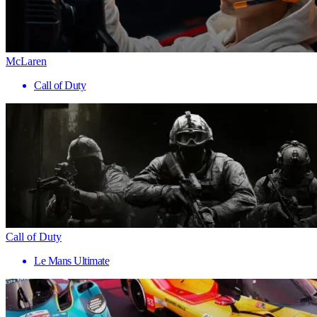
McLaren
Call of Duty
Call of Duty
Le Mans Ultimate