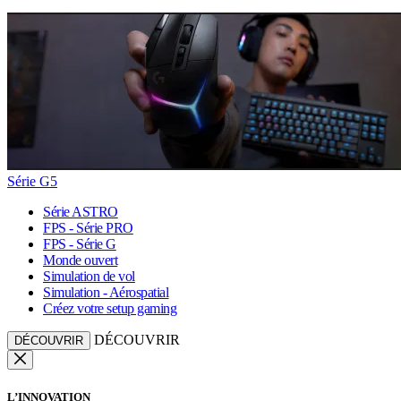
Série G5
Série ASTRO
FPS - Série PRO
FPS - Série G
Monde ouvert
Simulation de vol
Simulation - Aérospatial
Créez votre setup gaming
DÉCOUVRIR
DÉCOUVRIR
L’INNOVATION