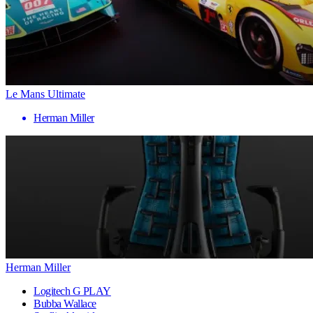
Le Mans Ultimate
Herman Miller
Herman Miller
Logitech G PLAY
Bubba Wallace