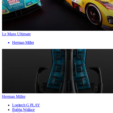
Le Mans Ultimate
Herman Miller
Herman Miller
Logitech G PLAY
Bubba Wallace