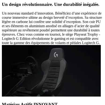
Un design révolutionnaire. Une durabilité inégalée.
Un nouveau standard d’innovation. Bénéficiez d’une expérience de
course immersive ultime au design breveté d’exception. Sa structure
légère en carbone lui confère une solidité d’exception. Son cuir PU
et ses éléments en aluminium anodisé en alliages d’acier de qualité
supérieure au revêtement poudré permettent une durabilité à toutes
épreuves. Chez vous comme en tournoi, le siège Playseat Trophy -
Logitech G Edition révolutionne le gaming et est compatible avec
toute la gamme des équipements de volants et pédales Logitech G.
Matériau Actifit INNOVANT