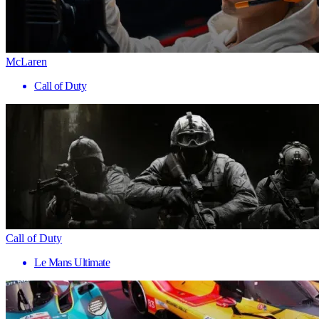
McLaren
Call of Duty
Call of Duty
Le Mans Ultimate