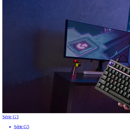
Série G3
Série G5