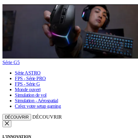
Série G5
Série ASTRO
FPS - Série PRO
FPS - Série G
Monde ouvert
Simulation de vol
Simulation - Aérospatial
Créez votre setup gaming
DÉCOUVRIR
DÉCOUVRIR
L’INNOVATION