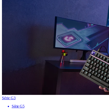
Série G3
Série G5