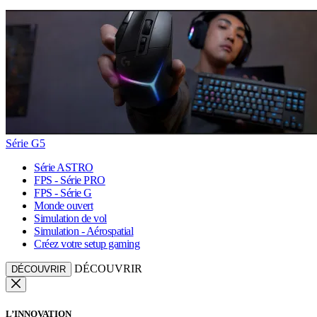
Série G5
Série ASTRO
FPS - Série PRO
FPS - Série G
Monde ouvert
Simulation de vol
Simulation - Aérospatial
Créez votre setup gaming
DÉCOUVRIR
DÉCOUVRIR
L’INNOVATION