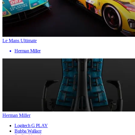
Le Mans Ultimate
Herman Miller
Herman Miller
Logitech G PLAY
Bubba Wallace