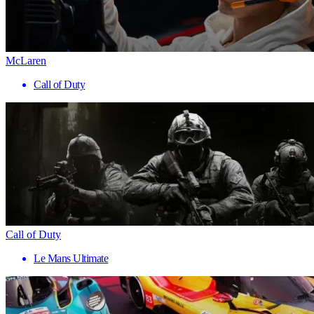
McLaren
Call of Duty
Call of Duty
Le Mans Ultimate